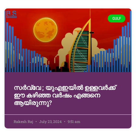
GULF
സർവ്വേ ; യുഎഇയിൽ ഉള്ളവർക്ക്
ഈ കഴിഞ്ഞ വർഷം എങ്ങനെ
ആയിരുന്നു?
Rakesh Raj
July 23, 2024
9:51 am