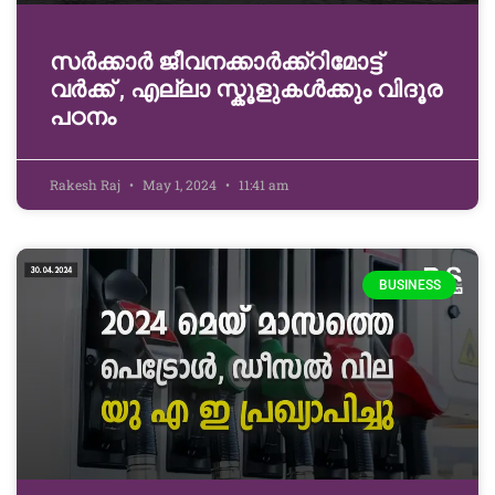
സർക്കാർ ജീവനക്കാർക്ക്റിമോട്ട്
വർക്ക് , എല്ലാ സ്കൂളുകൾക്കും വിദൂര
പഠനം
Rakesh Raj
May 1, 2024
11:41 am
BUSINESS