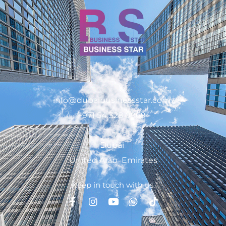
info@dubaibusinessstar.com
+971 54 328 0969
Dubai
United Arab Emirates
Keep in touch with us.