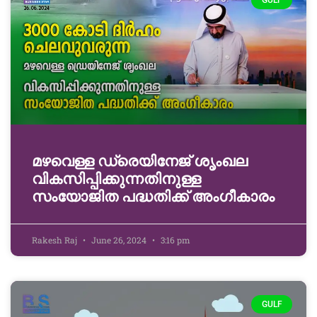
GULF
മഴവെള്ള ഡ്രെയിനേജ് ശൃംഖല
വികസിപ്പിക്കുന്നതിനുള്ള
സംയോജിത പദ്ധതിക്ക് അംഗീകാരം
Rakesh Raj
June 26, 2024
3:16 pm
GULF