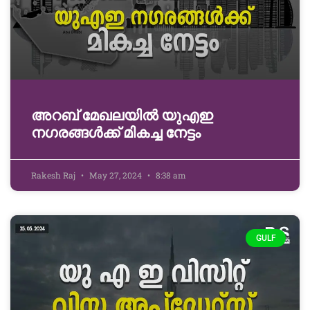
അറബ് മേഖലയിൽ യുഎഇ
നഗരങ്ങൾക്ക് മികച്ച നേട്ടം
Rakesh Raj
May 27, 2024
8:38 am
GULF