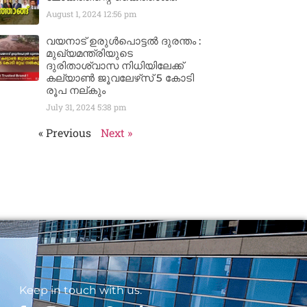
August 1, 2024
12:56 pm
വയനാട് ഉരുള്‍പൊട്ടൽ ദുരന്തം :
മുഖ്യമന്ത്രിയുടെ
ദുരിതാശ്വാസ നിധിയിലേക്ക്
കല്യാണ്‍ ജൂവലേഴ്‌സ് 5 കോടി
രൂപ നല്‌കും
July 31, 2024
5:38 pm
« Previous
Next »
Keep in touch with us.