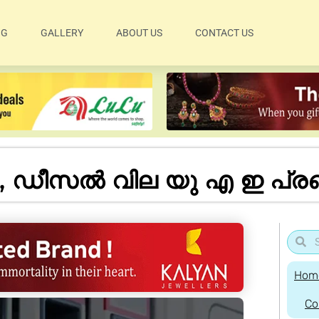
OG
GALLERY
ABOUT US
CONTACT US
 ഡീസൽ വില യു എ ഇ പ്രഖ്
Hom
Co