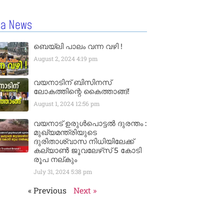
la News
ബെയ്‌ലി പാലം വന്ന വഴി !
August 2, 2024
4:19 pm
വയനാടിന് ബിസിനസ്
ലോകത്തിന്റെ കൈത്താങ്ങ്!
August 1, 2024
12:56 pm
വയനാട് ഉരുള്‍പൊട്ടൽ ദുരന്തം :
മുഖ്യമന്ത്രിയുടെ
ദുരിതാശ്വാസ നിധിയിലേക്ക്
കല്യാണ്‍ ജൂവലേഴ്‌സ് 5 കോടി
രൂപ നല്‌കും
July 31, 2024
5:38 pm
« Previous
Next »