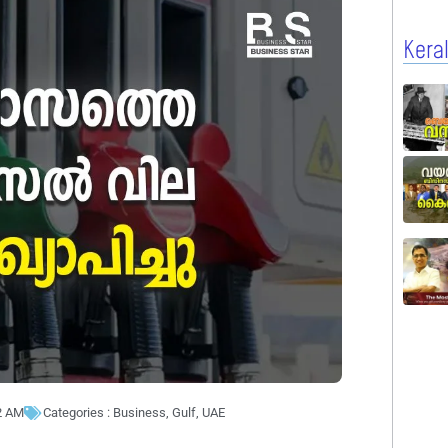
Kera
2 AM
Categories :
Business
,
Gulf
,
UAE