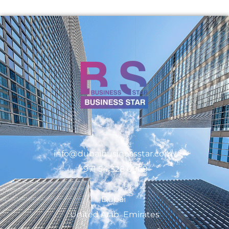
info@dubaibusinessstar.com
+971 54 328 0969
Dubai
United Arab Emirates