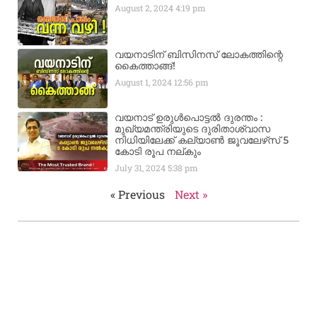
August 2, 2024
4:19 pm
വയനാടിന് ബിസിനസ് ലോകത്തിന്റെ
കൈത്താങ്ങ്!
August 1, 2024
12:56 pm
വയനാട് ഉരുള്‍പൊട്ടൽ ദുരന്തം :
മുഖ്യമന്ത്രിയുടെ ദുരിതാശ്വാസ
നിധിയിലേക്ക് കല്യാണ്‍ ജൂവലേഴ്‌സ് 5
കോടി രൂപ നല്‌കും
July 31, 2024
5:38 pm
« Previous
Next »