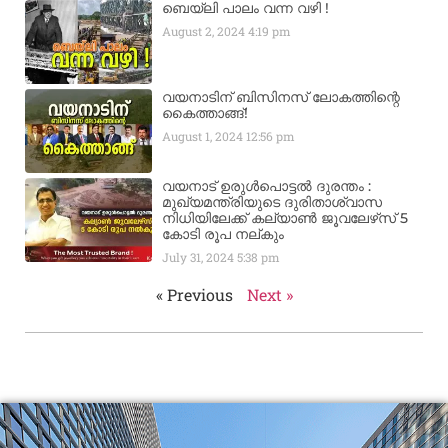
ബെയ്‌ലി പാലം വന്ന വഴി !
August 2, 2024
4:19 pm
വയനാടിന് ബിസിനസ് ലോകത്തിന്റെ
കൈത്താങ്ങ്!
August 1, 2024
12:56 pm
വയനാട് ഉരുള്‍പൊട്ടൽ ദുരന്തം :
മുഖ്യമന്ത്രിയുടെ ദുരിതാശ്വാസ
നിധിയിലേക്ക് കല്യാണ്‍ ജൂവലേഴ്‌സ് 5
കോടി രൂപ നല്‌കും
July 31, 2024
5:38 pm
« Previous
Next »