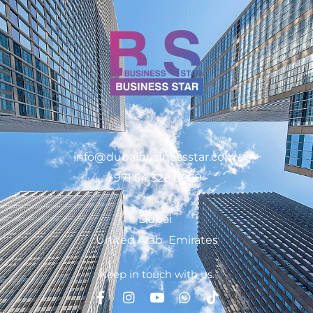
info@dubaibusinessstar.com
+971 54 328 0969
Dubai
United Arab Emirates
Keep in touch with us.