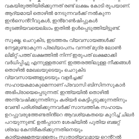
വകയിരുത്തിയിരിക്കുന്നത് രണ്ട് ലക്ഷം കോടി രൂപയാണ്.
ആദ്യമായി തൊഴിൽ നേടുന്നവർക്ക് നല്‍കുന്ന
ഇൻസെൻ്റീവുകൾ, ഇൻ്റേൺഷിപ്പുകൾ
തുടങ്ങിയവയെല്ലാം ഇതിൽ ഉൾപ്പെടുത്തിയിട്ടുണ്ട്.
സൂക്ഷ്മ, ചെറുകിട, ഇടത്തരം വ്യവസായങ്ങൾക്ക്
നേട്ടമുണ്ടാകുന്ന പ്രഖ്യാപനം വന്നത് മുദ്ര ലോൺ
ലിമിറ്റ് പത്ത് ലക്ഷത്തിൽ നിന്ന് ഇരുപത് ലക്ഷമാക്കി
വർധിപ്പിച്ചു എന്നുള്ളതാണ്. ഇത്തരത്തിലുള്ള നീക്കങ്ങൾ
തൊഴിൽ മേഖലയുടെയും ചെറുകിട
വ്യവസായങ്ങളുടെയും വളർച്ചക്ക്
സഹായകമാകുമെന്നാണ് പ്രവാസി ബിസിനസുകാർ
അഭിപ്രായെപ്പെടുന്നത്. ഇന്ത്യയിൽ തൊഴിൽ
അന്വേഷിക്കുന്നതിനും കരിയര്‍ കെട്ടിപ്പടുക്കുന്നതിനും
വേണ്ടി പരിശ്രമിക്കുന്നവര്‍ക്ക് സാമ്പത്തിക സഹായം
ഉറപ്പുവരുത്തേണ്ടതിൻ്റെ ആവശ്യകതയെ കുറിച്ച് ചിലർ
പറയുന്നുണ്ട്. ഉൽപ്പദാന ശേഷിയിൽ പുതിയ ബജറ്റ്
ശ്രദ്ധ കേന്ദ്രീകരിക്കുന്നതിനെയും
കാര്യക്ഷമതയുള്ളതും സുതാര്യവുമായ റെൻ്റൽ