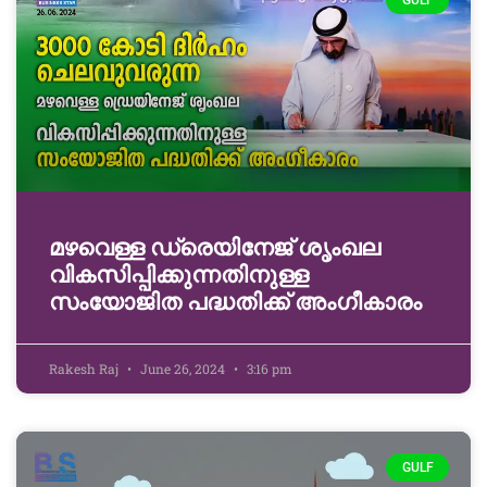
GULF
മഴവെള്ള ഡ്രെയിനേജ് ശൃംഖല
വികസിപ്പിക്കുന്നതിനുള്ള
സംയോജിത പദ്ധതിക്ക് അംഗീകാരം
Rakesh Raj
June 26, 2024
3:16 pm
GULF