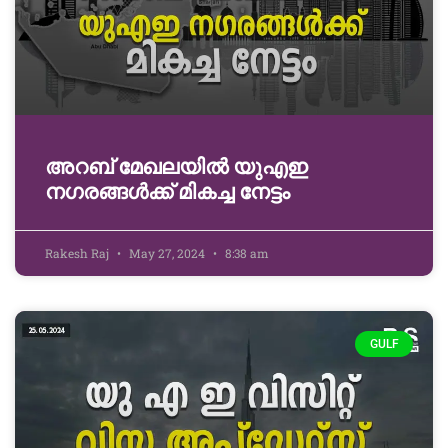
അറബ് മേഖലയിൽ യുഎഇ
നഗരങ്ങൾക്ക് മികച്ച നേട്ടം
Rakesh Raj
May 27, 2024
8:38 am
GULF