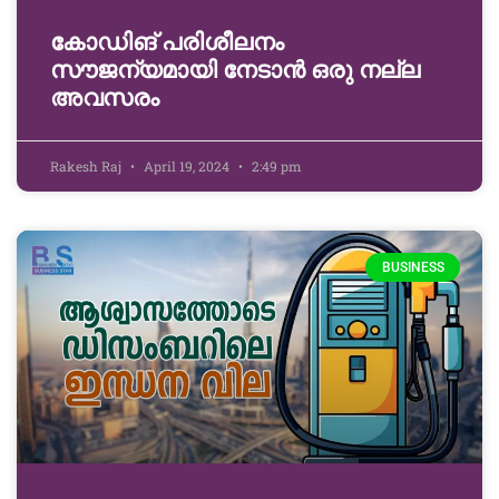
കോഡിങ് പരിശീലനം
സൗജന്യമായി നേടാൻ ഒരു നല്ല
അവസരം
Rakesh Raj
April 19, 2024
2:49 pm
BUSINESS