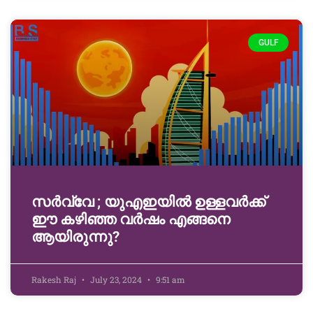
GULF
സർവ്വേ ; യുഎഇയിൽ ഉള്ളവർക്ക്
ഈ കഴിഞ്ഞ വർഷം എങ്ങനെ
ആയിരുന്നു?
Rakesh Raj
July 23, 2024
9:51 am