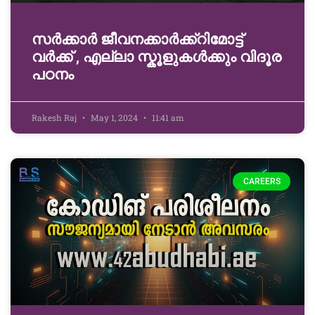
സർക്കാർ ജീവനക്കാർക്ക്റിമോട്ട്
വർക്ക് , എല്ലാ സ്കൂളുകൾക്കും വിദൂര
പഠനം
Rakesh Raj
May 1, 2024
11:41 am
CAREERS