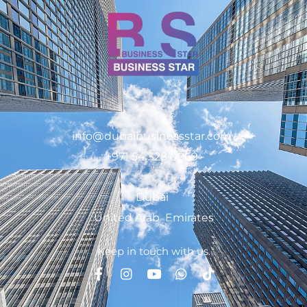
info@dubaibusinessstar.com
+971 54 328 0969
Dubai
United Arab Emirates
Keep in touch with us.