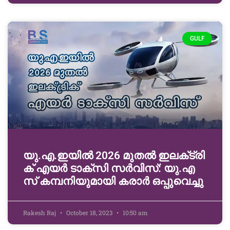
GULF
യു.​എ.​ഇ​യി​ൽ 2026 മു​ത​ൽ ഇ​ല​ക്​​ട്രി​
ക്​ എ​യ​ർ ടാ​ക്സി സ​ർ​വി​സ്​: യു.​എ​
സ്​ ക​മ്പ​നി​യു​മാ​യി കരാർ ഒപ്പുവെച്ചു
Rakesh Raj
October 18, 2023
10:50 am