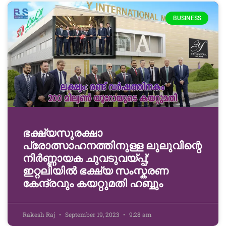
BUSINESS
ഭക്ഷ്യസുരക്ഷാ
പ്രോത്സാഹനത്തിനുള്ള ലുലുവിന്റെ
നിർണ്ണായക ചുവടുവയ്പ്പ്;
ഇറ്റലിയിൽ ഭക്ഷ്യ സംസ്കരണ
കേന്ദ്രവും കയറ്റുമതി ഹബ്ബും
Rakesh Raj
September 19, 2023
9:28 am