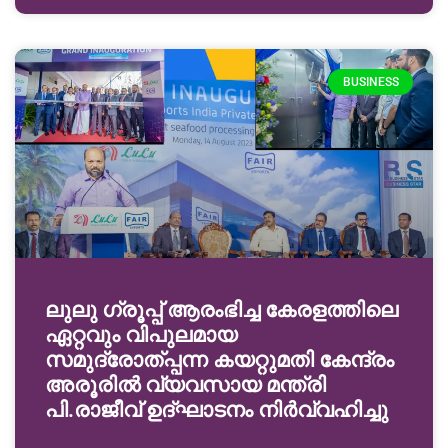
BUSINESS
ലുലു ഗ്രൂപ്പ് ആരംഭിച്ച കേരളത്തിലെ
ഏറ്റവും വിപുലമായ
സമുദ്രോത്പ്പന്ന കയറ്റുമതി കേന്ദ്രം
അരൂരിൽ വ്യവസായ മന്ത്രി
പി.രാജീവ് ഉദ്ഘാടനം നിർവ്വഹിച്ചു