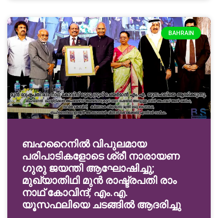
BAHRAIN
ബഹറൈനിൽ വിപുലമായ
പരിപാടികളോടെ ശ്രീ നാരായണ
ഗുരു ജയന്തി ആഘോഷിച്ചു;
മുഖ്യാതിഥി മുൻ രാഷ്ട്രപതി രാം
നാഥ് കോവിന്ദ്; എം.എ.
യൂസഫലിയെ ചടങ്ങിൽ ആദരിച്ചു