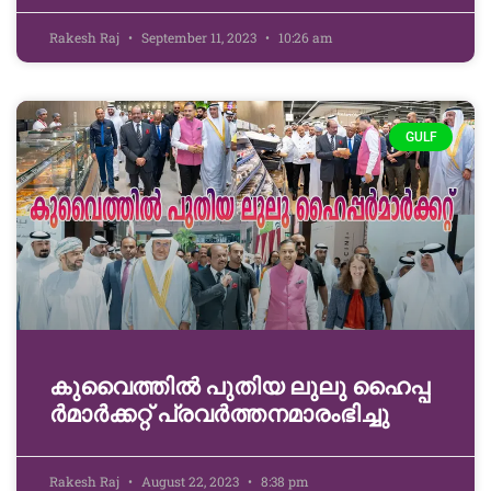
Rakesh Raj
September 11, 2023
10:26 am
GULF
കു​വൈ​ത്തി​ൽ പു​തി​യ ലു​ലു ഹൈ​പ്പ​
ർ​മാ​ർ​ക്ക​റ്റ് പ്രവർത്തനമാരംഭിച്ചു
Rakesh Raj
August 22, 2023
8:38 pm