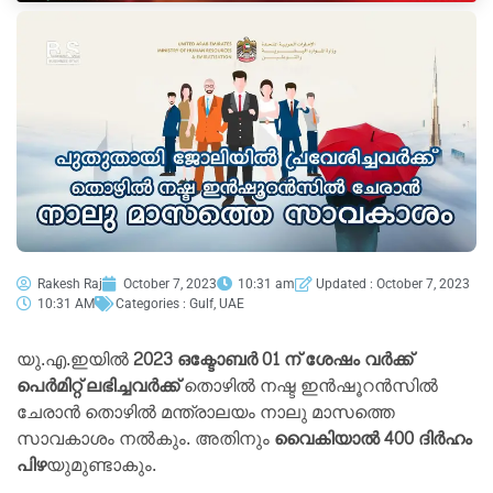
Rakesh Raj
October 7, 2023
10:31 am
Updated : October 7, 2023
10:31 AM
Categories :
Gulf
,
UAE
യു.എ.ഇയിൽ
2023 ഒക്ടോബർ 01 ന് ശേഷം വർക്ക്
പെർമിറ്റ് ലഭിച്ചവർക്ക്
തൊഴിൽ നഷ്ട ഇൻഷൂറൻസിൽ
ചേരാൻ തൊഴിൽ മന്ത്രാലയം നാലു മാസത്തെ
സാവകാശം നൽകും. അതിനും
വൈകിയാൽ 400 ദിർഹം
പിഴ
യുമുണ്ടാകും.