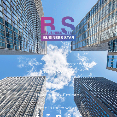
info@dubaibusinessstar.com
+971 54 328 0969
Dubai
United Arab Emirates
Keep in touch with us.