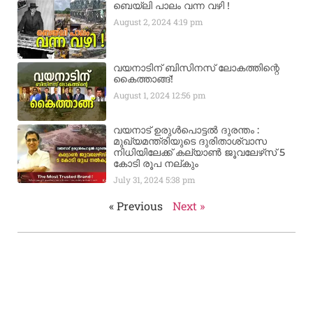
ബെയ്‌ലി പാലം വന്ന വഴി !
August 2, 2024
4:19 pm
വയനാടിന് ബിസിനസ് ലോകത്തിന്റെ
കൈത്താങ്ങ്!
August 1, 2024
12:56 pm
വയനാട് ഉരുള്‍പൊട്ടൽ ദുരന്തം :
മുഖ്യമന്ത്രിയുടെ ദുരിതാശ്വാസ
നിധിയിലേക്ക് കല്യാണ്‍ ജൂവലേഴ്‌സ് 5
കോടി രൂപ നല്‌കും
July 31, 2024
5:38 pm
« Previous
Next »