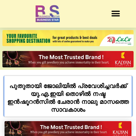
പുതുതായി ജോലിയിൽ പ്രവേശിച്ചവർക്ക്
യു.എ.ഇയി തൊഴിൽ നഷ്ട
ഇൻഷൂറൻസിൽ ചേരാൻ നാലു മാസത്തെ
സാവകാശം