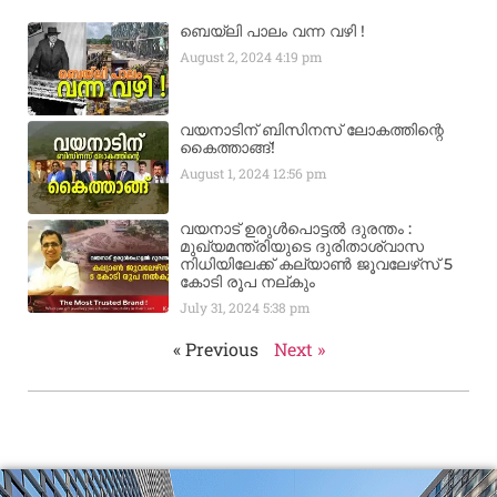
ബെയ്‌ലി പാലം വന്ന വഴി !
August 2, 2024
4:19 pm
വയനാടിന് ബിസിനസ് ലോകത്തിന്റെ
കൈത്താങ്ങ്!
August 1, 2024
12:56 pm
വയനാട് ഉരുള്‍പൊട്ടൽ ദുരന്തം :
മുഖ്യമന്ത്രിയുടെ ദുരിതാശ്വാസ
നിധിയിലേക്ക് കല്യാണ്‍ ജൂവലേഴ്‌സ് 5
കോടി രൂപ നല്‌കും
July 31, 2024
5:38 pm
« Previous
Next »