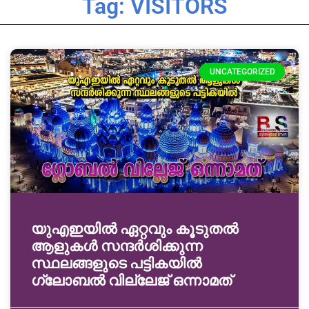
Tag: VISITORS
UNCATEGORIZED
യുഎഇയിൽ ഏറ്റവും കൂടുതൽ
ആളുകൾ സന്ദർശിക്കുന്ന
സ്ഥലങ്ങളുടെ പട്ടികയിൽ
ഗ്ലോബൽ വില്ലേജ് ഒന്നാമത്