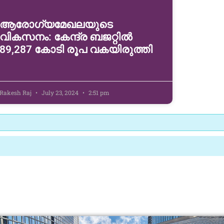
ആരോഗ്യമേഖലയുടെ
വികസനം: കേന്ദ്ര ബജറ്റിൽ
89,287 കോടി രൂപ വകയിരുത്തി
Rakesh Raj
July 23, 2024
2:51 pm