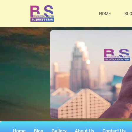
HOME
BL
Home
Blog
Gallery
About Us
Contact Us