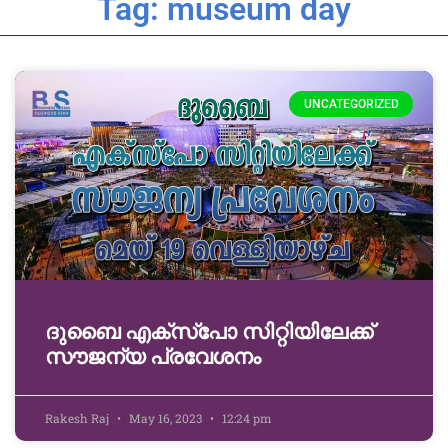
Tag: museum day
UNCATEGORIZED
ദു​ബൈ എ​ക്സ്പോ സിറ്റിയിലേക്ക്
സൗ​ജ​ന്യ പ്ര​വേ​ശ​നം
Rakesh Raj
May 16, 2023
12:24 pm