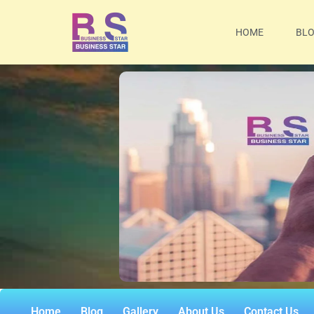
HOME
BL
Home
Blog
Gallery
About Us
Contact Us