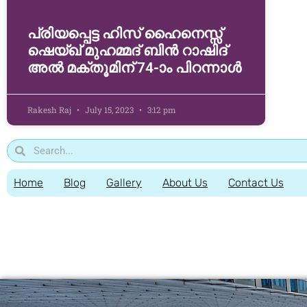
പ്രിയപ്പെട്ട ഹിസ് ഹൈനെസ്സ്
ഷെയ്ഖ് മുഹമ്മദ്‌ ബിൻ റാഷിദ്‌
അൽ മക്തൂമിന് 74-ാം പിറന്നാൾ
Rakesh Raj
July 15, 2023
3:12 pm
Home
Blog
Gallery
About Us
Contact Us