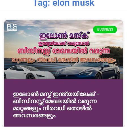
Tag: elon musk
BUSINESS
ഇലോൺ മസ്ക് ഇന്ത്യയിലേക്ക് –
ബിസിനസ്സ് മേഖലയിൽ വരുന്ന
മാറ്റങ്ങളും നിരവധി തൊഴിൽ
അവസരങ്ങളും