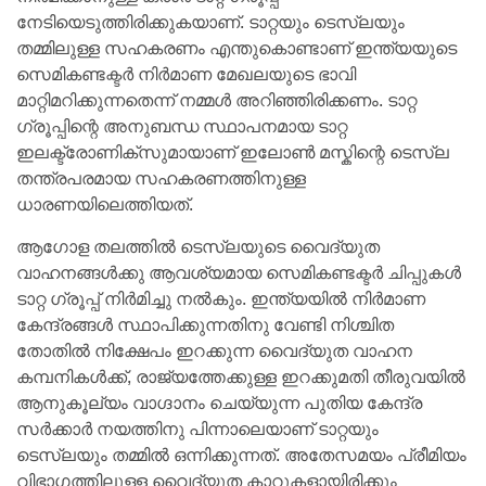
നേടിയെടുത്തിരിക്കുകയാണ്. ടാറ്റയും ടെസ്ലയും
തമ്മിലുള്ള സഹകരണം എന്തുകൊണ്ടാണ് ഇന്ത്യയുടെ
സെമികണ്ടക്ടർ നിർമാണ മേഖലയുടെ ഭാവി
മാറ്റിമറിക്കുന്നതെന്ന് നമ്മൾ അറിഞ്ഞിരിക്കണം. ടാറ്റ
ഗ്രൂപ്പിന്റെ അനുബന്ധ സ്ഥാപനമായ ടാറ്റ
ഇലക്ട്രോണിക്സുമായാണ് ഇലോൺ മസ്കിന്റെ ടെസ്ല
തന്ത്രപരമായ സഹകരണത്തിനുള്ള
ധാരണയിലെത്തിയത്.
ആഗോള തലത്തിൽ ടെസ്ലയുടെ വൈദ്യുത
വാഹനങ്ങൾക്കു ആവശ്യമായ സെമികണ്ടക്ടർ ചിപ്പുകൾ
ടാറ്റ ഗ്രൂപ്പ് നിർമിച്ചു നൽകും. ഇന്ത്യയിൽ നിർമാണ
കേന്ദ്രങ്ങൾ സ്ഥാപിക്കുന്നതിനു വേണ്ടി നിശ്ചിത
തോതിൽ നിക്ഷേപം ഇറക്കുന്ന വൈദ്യുത വാഹന
കമ്പനികൾക്ക്, രാജ്യത്തേക്കുള്ള ഇറക്കുമതി തീരുവയിൽ
ആനുകൂല്യം വാഗ്ദാനം ചെയ്യുന്ന പുതിയ കേന്ദ്ര
സർക്കാർ നയത്തിനു പിന്നാലെയാണ് ടാറ്റയും
ടെസ്ലയും തമ്മിൽ ഒന്നിക്കുന്നത്. അതേസമയം പ്രീമിയം
വിഭാഗത്തിലുള്ള വൈദ്യുത കാറുകളായിരിക്കും