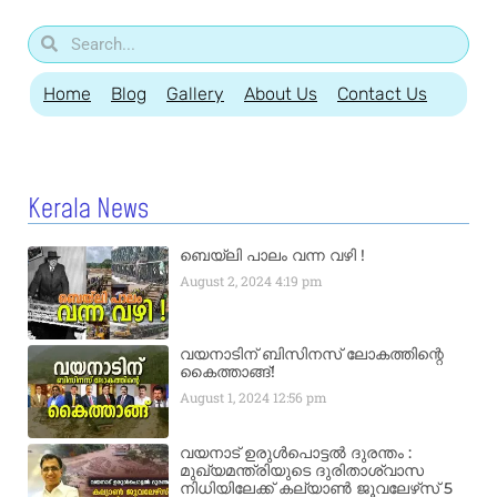
Home
Blog
Gallery
About Us
Contact Us
Kerala News
ബെയ്‌ലി പാലം വന്ന വഴി !
August 2, 2024
4:19 pm
വയനാടിന് ബിസിനസ് ലോകത്തിന്റെ
കൈത്താങ്ങ്!
August 1, 2024
12:56 pm
വയനാട് ഉരുള്‍പൊട്ടൽ ദുരന്തം :
മുഖ്യമന്ത്രിയുടെ ദുരിതാശ്വാസ
നിധിയിലേക്ക് കല്യാണ്‍ ജൂവലേഴ്‌സ് 5