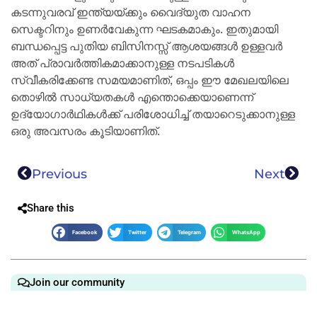
കടന്നുവരവ് ഇന്ത്യയ്ക്കും വൈദ്യുത വാഹന
സെക്ടറിനും ഉണർവേകുന്ന ഘടകമാകും. ഇതുമായി
ബന്ധപ്പെട്ട പുതിയ ബിസിനസ്സ് ആശയങ്ങൾ ഉള്ളവർ
അത് പ്രാവർത്തികമാക്കാനുള്ള നടപടികൾ
സ്വീകരിക്കേണ്ട സമയമാണിത്, ഒപ്പം ഈ മേഖലയിലെ
തൊഴിൽ സാധ്യതകൾ എന്തൊക്കെയാണെന്ന്
ഉദ്യോഗാർഥികൾക്ക് പരിശോധിച്ച് തയാറെടുക്കാനുള്ള
ഒരു അവസരം കൂടിയാണിത്.
Previous
Next
Share this
Facebook
Twitter
Telegram
WhatsApp
Join our community