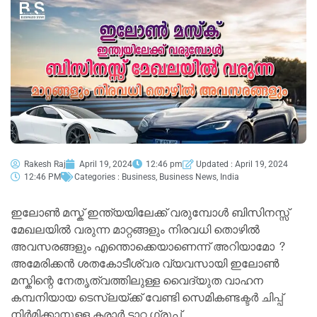
Rakesh Raj
April 19, 2024
12:46 pm
Updated : April 19, 2024
12:46 PM
Categories :
Business
,
Business News
,
India
ഇലോൺ മസ്ക് ഇന്ത്യയിലേക്ക് വരുമ്പോൾ ബിസിനസ്സ്
മേഖലയിൽ വരുന്ന മാറ്റങ്ങളും നിരവധി തൊഴിൽ
അവസരങ്ങളും എന്തൊക്കെയാണെന്ന് അറിയാമോ ?
അമേരിക്കൻ ശതകോടീശ്വര വ്യവസായി ഇലോൺ
മസ്കിന്റെ നേതൃത്വത്തിലുള്ള വൈദ്യുത വാഹന
കമ്പനിയായ ടെസ്ലയ്ക്ക് വേണ്ടി സെമികണ്ടക്ടർ ചിപ്പ്
നിർമിക്കാനുള്ള കരാർ ടാറ്റ ഗ്രൂപ്പ്