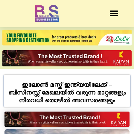
ഇലോൺ മസ്ക് ഇന്ത്യയിലേക്ക് –
ബിസിനസ്സ് മേഖലയിൽ വരുന്ന മാറ്റങ്ങളും
നിരവധി തൊഴിൽ അവസരങ്ങളും