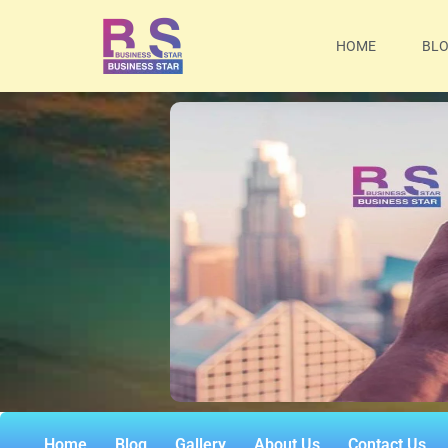
HOME
BL
Home
Blog
Gallery
About Us
Contact Us