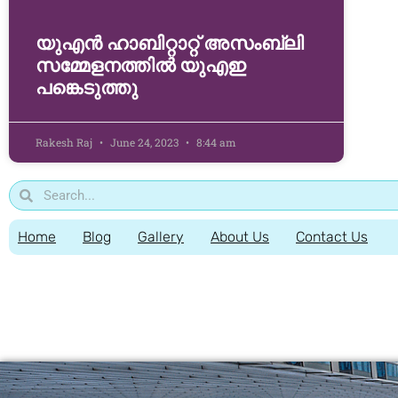
യുഎൻ ഹാബിറ്റാറ്റ് അസംബ്ലി
സമ്മേളനത്തിൽ യുഎഇ
പങ്കെടുത്തു
Rakesh Raj
June 24, 2023
8:44 am
Home
Blog
Gallery
About Us
Contact Us