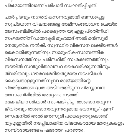
പ്രമേയത്തിലാണ് പരിപാടി സംഘടിപ്പിച്ചത്.
പാർപ്പിടവും നഗരവികസനവുമായി ബന്ധപ്പെട്ട
സുപ്രധാന വിഷയങ്ങളെ അഭിസംബോധന ചെയ്ത
അസംബ്ലിയിൽ പങ്കെടുത്ത യുഎഇ പ്രതിനിധി
സംഘത്തിന് ഡയറക്ടർ മുഹമ്മദ് അൽ മൻസൂരി
നേതൃത്വം നൽകി. സുസ്ഥിര വികസന ലക്ഷ്യങ്ങൾ
കൈവരിക്കുന്നതിനും സാമൂഹിക-സാമ്പത്തിക
വികസനത്തിനും പരിസ്ഥിതി സംരക്ഷണത്തിനും
ഇടയിൽ സന്തുലിതാവസ്ഥ കൈവരിക്കുന്നതിനും
ത്വരിതവും ഗൗരവമേറിയതുമായ നടപടികൾ
കൈക്കൊള്ളുന്നതിനുള്ള രാജ്യത്തിന്റെ
പ്രതിജ്ഞാബദ്ധത അടിവരയിടുന്ന പ്രസ്താവന
അസംബ്ലിയിൽ അദ്ദേഹം നടത്തി.
മലേഷ്യ സർക്കാർ സംഘടിപ്പിച്ച ‘താങ്ങാനാവുന്ന
ജീവിതവും താങ്ങാനാവുന്നതുമായ ഭവനവും’ എന്ന്
സെഷനിൽ അൽ മൻസൂരി പങ്കെടുത്തുകൊണ്ട്
യുഎഇയിൽ നടപ്പിലാക്കിയ വിജയകരമായ മാതൃകകളും
സമ്പ്രദായങ്ങളും എടുത്തു പറഞ്ഞു.