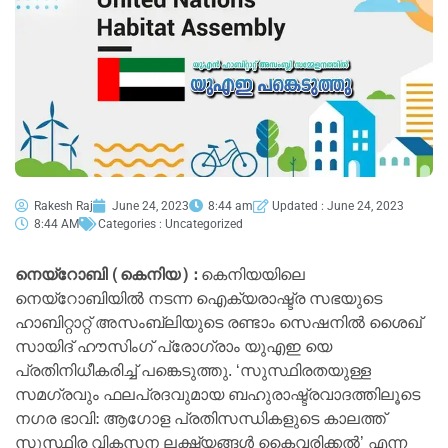
Rakesh Raj
June 24, 2023
8:44 am
Updated : June 24, 2023
8:44 AM
Categories :
Uncategorized
നെയ്‌റോബി (കെനിയ) :
കെനിയയിലെ
നെയ്‌റോബിയിൽ നടന്ന ഐക്യരാഷ്ട്ര സഭയുടെ
ഹാബിറ്റാറ്റ് അസംബ്ലിയുടെ രണ്ടാം സെഷനിൽ ശൈഖ്
സായിദ് ഹൗസിംഗ് പ്രോഗ്രാം യുഎഇ യെ
പ്രതിനിധീകരിച്ച് പങ്കെടുത്തു. ‘സുസ്ഥിരതയുള്ള
സമഗ്രവും ഫലപ്രദവുമായ ബഹുരാഷ്ട്രവാദത്തിലൂടെ
നഗര ഭാവി: ആഗോള പ്രതിസന്ധികളുടെ കാലത്ത്
സുസ്ഥിര വികസന ലക്ഷ്യങ്ങൾ കൈവരിക്കൽ’ എന്ന