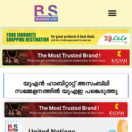
യുഎൻ ഹാബിറ്റാറ്റ് അസംബ്ലി
സമ്മേളനത്തിൽ യുഎഇ പങ്കെടുത്തു