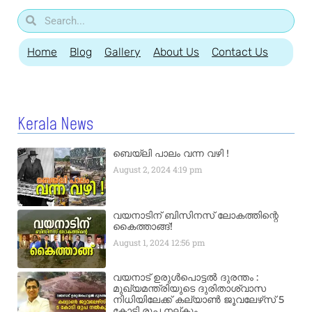
Home
Blog
Gallery
About Us
Contact Us
Kerala News
ബെയ്‌ലി പാലം വന്ന വഴി !
August 2, 2024
4:19 pm
വയനാടിന് ബിസിനസ് ലോകത്തിന്റെ
കൈത്താങ്ങ്!
August 1, 2024
12:56 pm
വയനാട് ഉരുള്‍പൊട്ടൽ ദുരന്തം :
മുഖ്യമന്ത്രിയുടെ ദുരിതാശ്വാസ
നിധിയിലേക്ക് കല്യാണ്‍ ജൂവലേഴ്‌സ് 5
കോടി രൂപ നല്‌കും