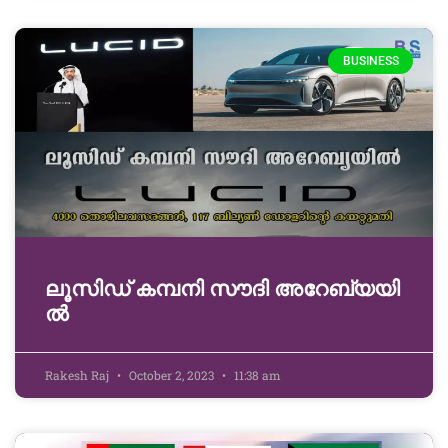
BUSINESS
ലൂ​സി​ഡ് ക​മ്പ​നി സൗ​ദി അ​റേ​ബ്യ​യി​
ൽ
Rakesh Raj
October 2, 2023
11:38 am