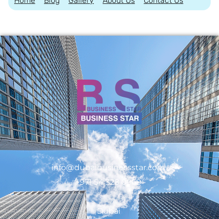
Home
Blog
Gallery
About Us
Contact Us
info@dubaibusinessstar.com
+971 54 328 0969
Dubai