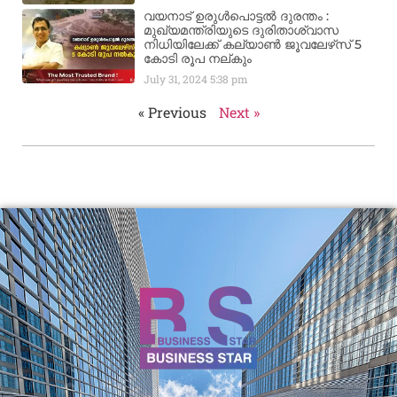
വയനാട് ഉരുള്‍പൊട്ടൽ ദുരന്തം :
മുഖ്യമന്ത്രിയുടെ ദുരിതാശ്വാസ
നിധിയിലേക്ക് കല്യാണ്‍ ജൂവലേഴ്‌സ് 5
കോടി രൂപ നല്‌കും
July 31, 2024
5:38 pm
« Previous
Next »