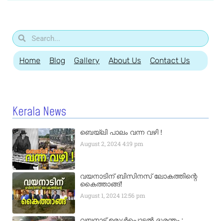
Home
Blog
Gallery
About Us
Contact Us
Kerala News
ബെയ്‌ലി പാലം വന്ന വഴി !
August 2, 2024
4:19 pm
വയനാടിന് ബിസിനസ് ലോകത്തിന്റെ
കൈത്താങ്ങ്!
August 1, 2024
12:56 pm
വയനാട് ഉരുള്‍പൊട്ടൽ ദുരന്തം :