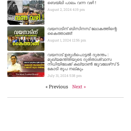
ബെയ്‌ലി പാലം വന്ന വഴി !
August 2, 2024
4:19 pm
വയനാടിന് ബിസിനസ് ലോകത്തിന്റെ
കൈത്താങ്ങ്!
August 1, 2024
12:56 pm
വയനാട് ഉരുള്‍പൊട്ടൽ ദുരന്തം :
മുഖ്യമന്ത്രിയുടെ ദുരിതാശ്വാസ
നിധിയിലേക്ക് കല്യാണ്‍ ജൂവലേഴ്‌സ് 5
കോടി രൂപ നല്‌കും
July 31, 2024
5:38 pm
« Previous
Next »