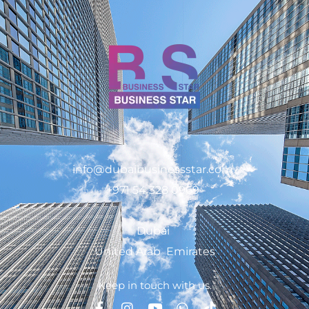
info@dubaibusinessstar.com
+971 54 328 0969
Dubai
United Arab Emirates
Keep in touch with us.