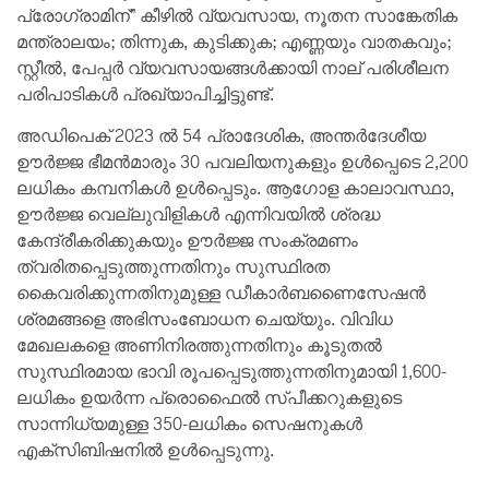
പ്രോഗ്രാമിന്” ​​കീഴിൽ വ്യവസായ, നൂതന സാങ്കേതിക
മന്ത്രാലയം; തിന്നുക, കുടിക്കുക; എണ്ണയും വാതകവും;
സ്റ്റീൽ, പേപ്പർ വ്യവസായങ്ങൾക്കായി നാല് പരിശീലന
പരിപാടികൾ പ്രഖ്യാപിച്ചിട്ടുണ്ട്.
അഡിപെക് 2023 ൽ 54 പ്രാദേശിക, അന്തർദേശീയ
ഊർജ്ജ ഭീമൻമാരും 30 പവലിയനുകളും ഉൾപ്പെടെ 2,200
ലധികം കമ്പനികൾ ഉൾപ്പെടും. ആഗോള കാലാവസ്ഥാ,
ഊർജ്ജ വെല്ലുവിളികൾ എന്നിവയിൽ ശ്രദ്ധ
കേന്ദ്രീകരിക്കുകയും ഊർജ്ജ സംക്രമണം
ത്വരിതപ്പെടുത്തുന്നതിനും സുസ്ഥിരത
കൈവരിക്കുന്നതിനുമുള്ള ഡീകാർബണൈസേഷൻ
ശ്രമങ്ങളെ അഭിസംബോധന ചെയ്യും. വിവിധ
മേഖലകളെ അണിനിരത്തുന്നതിനും കൂടുതൽ
സുസ്ഥിരമായ ഭാവി രൂപപ്പെടുത്തുന്നതിനുമായി 1,600-
ലധികം ഉയർന്ന പ്രൊഫൈൽ സ്പീക്കറുകളുടെ
സാന്നിധ്യമുള്ള 350-ലധികം സെഷനുകൾ
എക്സിബിഷനിൽ ഉൾപ്പെടുന്നു.