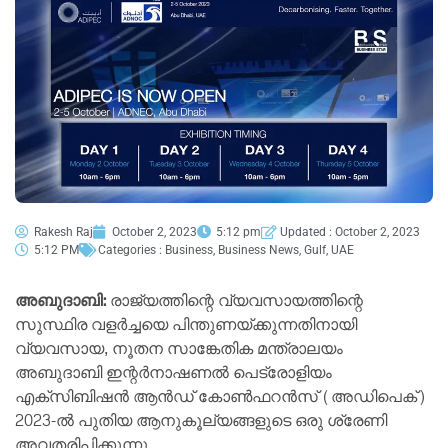
Rakesh Raj
October 2, 2023
5:12 pm
Updated : October 2, 2023
5:12 PM
Categories :
Business
,
Business News
,
Gulf
,
UAE
അബുദാബി:
രാജ്യത്തിന്റെ വ്യവസായത്തിന്റെ
സുസ്ഥിര വളർച്ചയെ പിന്തുണയ്‌ക്കുന്നതിനായി
വ്യവസായ, നൂതന സാങ്കേതിക മന്ത്രാലയം
അബുദാബി ഇന്റർനാഷണൽ പെട്രോളിയം
എക്‌സിബിഷൻ ആൻഡ് കോൺഫറൻസ് (അഡിപെക്)
2023-ൽ പുതിയ ആനുകൂല്യങ്ങളുടെ ഒരു ശ്രേണി
അവതരിപ്പിക്കുന്നു.