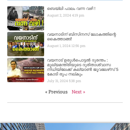
ബെയ്‌ലി പാലം വന്ന വഴി !
August 2, 2024
4:19 pm
വയനാടിന് ബിസിനസ് ലോകത്തിന്റെ
കൈത്താങ്ങ്!
August 1, 2024
12:56 pm
വയനാട് ഉരുള്‍പൊട്ടൽ ദുരന്തം :
മുഖ്യമന്ത്രിയുടെ ദുരിതാശ്വാസ
നിധിയിലേക്ക് കല്യാണ്‍ ജൂവലേഴ്‌സ് 5
കോടി രൂപ നല്‌കും
July 31, 2024
5:38 pm
« Previous
Next »