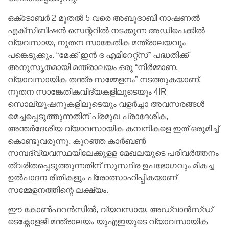
ഒക്‌ടോബർ 2 മുതൽ 5 വരെ അബുദാബി നാഷണൽ
എക്‌സിബിഷൻ സെന്ററിൽ നടക്കുന്ന അഡിപെക്കിൽ
വ്യവസായ, നൂതന സാങ്കേതിക മന്ത്രാലയവും
പങ്കെടുക്കും. “മേക്ക് ഇൻ ദ എമിറേറ്റ്സ്” പദ്ധതിക്ക്
അനുസൃതമായി മന്ത്രാലയം ഒരു “നിർമ്മാണ,
വ്യാവസായിക തന്ത്ര സമ്മേളനം” നടത്തുകയാണ്.
നൂതന സാങ്കേതികവിദ്യകളിലൂടെയും 4IR
സൊല്യൂഷനുകളിലൂടെയും വളർച്ചാ അവസരങ്ങൾ
മെച്ചപ്പെടുത്തുന്നതിന് പ്രമുഖ പ്രാദേശിക,
അന്തർദേശീയ വ്യാവസായിക കമ്പനികളെ ഇത് ഒരുമിച്ച്
കൊണ്ടുവരുന്നു. കുറഞ്ഞ കാർബൺ
സമ്പദ്‌വ്യവസ്ഥയിലേക്കുള്ള മേഖലയുടെ പരിവർത്തനം
ത്വരിതപ്പെടുത്തുന്നതിന് സുസ്ഥിര ഉപഭോഗവും മികച്ച
ഉൽ‌പാദന രീതികളും പ്രോത്സാഹിപ്പികയാണ്
സമ്മേളനത്തിന്റെ ലക്ഷ്യം.
ഈ കോൺഫറൻസിൽ, വ്യവസായ, അഡ്വാൻസ്ഡ്
ടെക്നോളജി മന്ത്രാലയം യുഎഇയുടെ വ്യാവസായിക