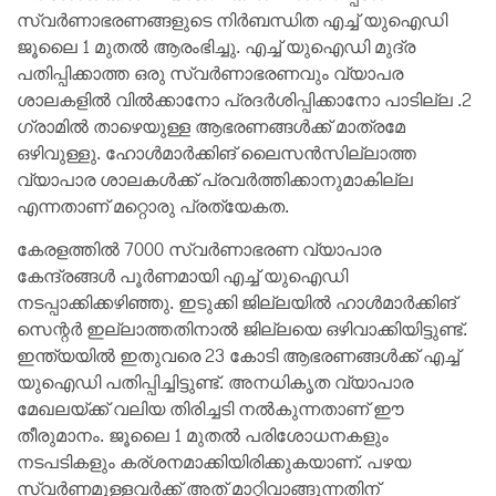
സ്വർണാഭരണങ്ങളുടെ നിർബന്ധിത എച്ച് യുഐഡി
ജൂലൈ 1 മുതൽ ആരംഭിച്ചു. എച്ച് യുഐഡി മുദ്ര
പതിപ്പിക്കാത്ത ഒരു സ്വർണാഭരണവും വ്യാപര
ശാലകളിൽ വിൽക്കാനോ പ്രദർശിപ്പിക്കാനോ പാടില്ല .2
ഗ്രാമിൽ താഴെയുള്ള ആഭരണങ്ങൾക്ക് മാത്രമേ
ഒഴിവുള്ളു. ഹോൾമാർക്കിങ് ലൈസൻസില്ലാത്ത
വ്യാപാര ശാലകൾക്ക് പ്രവർത്തിക്കാനുമാകില്ല
എന്നതാണ് മറ്റൊരു പ്രത്യേകത.
കേരളത്തിൽ 7000 സ്വർണാഭരണ വ്യാപാര
കേന്ദ്രങ്ങൾ പൂർണമായി എച്ച് യുഐഡി
നടപ്പാക്കിക്കഴിഞ്ഞു. ഇടുക്കി ജില്ലയിൽ ഹാൾമാർക്കിങ്
സെന്റർ ഇല്ലാത്തതിനാൽ ജില്ലയെ ഒഴിവാക്കിയിട്ടുണ്ട്.
ഇന്ത്യയിൽ ഇതുവരെ 23 കോടി ആഭരണങ്ങൾക്ക് എച്ച്
യുഐഡി പതിപ്പിച്ചിട്ടുണ്ട്. അനധികൃത വ്യാപാര
മേഖലയ്ക്ക് വലിയ തിരിച്ചടി നൽകുന്നതാണ് ഈ
തീരുമാനം. ജൂലൈ 1 മുതൽ പരിശോധനകളും
നടപടികളും കര്ശനമാക്കിയിരിക്കുകയാണ്. പഴയ
സ്വർണമുള്ളവർക്ക് അത് മാറ്റിവാങ്ങുന്നതിന്