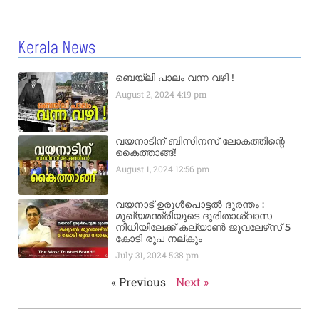
Kerala News
ബെയ്‌ലി പാലം വന്ന വഴി !
August 2, 2024
4:19 pm
വയനാടിന് ബിസിനസ് ലോകത്തിന്റെ
കൈത്താങ്ങ്!
August 1, 2024
12:56 pm
വയനാട് ഉരുള്‍പൊട്ടൽ ദുരന്തം :
മുഖ്യമന്ത്രിയുടെ ദുരിതാശ്വാസ
നിധിയിലേക്ക് കല്യാണ്‍ ജൂവലേഴ്‌സ് 5
കോടി രൂപ നല്‌കും
July 31, 2024
5:38 pm
« Previous
Next »