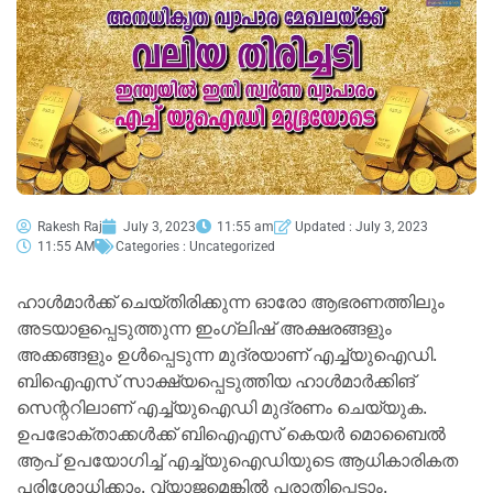
Rakesh Raj
July 3, 2023
11:55 am
Updated : July 3, 2023
11:55 AM
Categories :
Uncategorized
ഹാൾമാർക്ക് ചെയ്‌തിരിക്കുന്ന ഓരോ ആഭരണത്തിലും
അടയാളപ്പെടുത്തുന്ന ഇംഗ്ലിഷ് അക്ഷരങ്ങളും
അക്കങ്ങളും ഉൾപ്പെടുന്ന മുദ്രയാണ് എച്ച്‌യുഐഡി.
ബിഐഎസ് സാക്ഷ്യപ്പെടുത്തിയ ഹാൾമാർക്കിങ്
സെന്ററിലാണ് എച്ച്‍യുഐഡി മുദ്രണം ചെയ്യുക.
ഉപഭോക്താക്കൾക്ക് ബിഐഎസ് കെയർ മൊബൈൽ
ആപ് ഉപയോഗിച്ച് എച്ച്‌യുഐഡിയുടെ ആധികാരികത
പരിശോധിക്കാം. വ്യാജമെങ്കിൽ പരാതിപ്പെടാം.