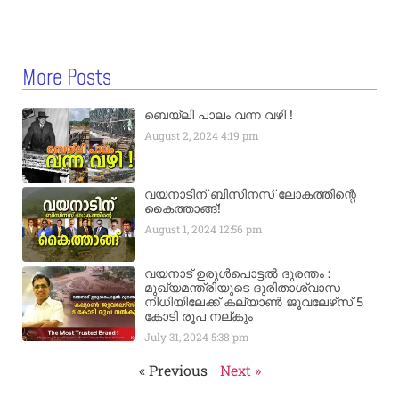
More Posts
ബെയ്‌ലി പാലം വന്ന വഴി !
August 2, 2024
4:19 pm
വയനാടിന് ബിസിനസ് ലോകത്തിന്റെ
കൈത്താങ്ങ്!
August 1, 2024
12:56 pm
വയനാട് ഉരുള്‍പൊട്ടൽ ദുരന്തം :
മുഖ്യമന്ത്രിയുടെ ദുരിതാശ്വാസ
നിധിയിലേക്ക് കല്യാണ്‍ ജൂവലേഴ്‌സ് 5
കോടി രൂപ നല്‌കും
July 31, 2024
5:38 pm
« Previous
Next »