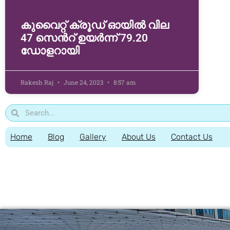
കുവൈറ്റ് ക്രൂഡ് ഓയിൽ വില
47 സെൻറ് ഉയർന്ന് 79.20
ഡോളറായി
Rakesh Raj
June 24, 2023
8:57 am
Home
Blog
Gallery
About Us
Contact Us