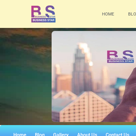
HOME
BL
Home
Blog
Gallery
About Us
Contact Us