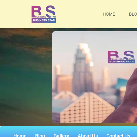
HOME
BL
Home
Blog
Gallery
About Us
Contact Us