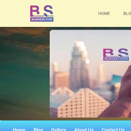
HOME
BL
Home
Blog
Gallery
About Us
Contact Us