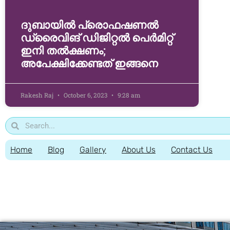
ദുബായില്‍ പ്രൊഫഷണല്‍
ഡ്രൈവിങ് ഡിജിറ്റല്‍ പെര്‍മിറ്റ്
ഇനി തല്‍ക്ഷണം;
അപേക്ഷിക്കേണ്ടത് ഇങ്ങനെ
Rakesh Raj
October 6, 2023
9:28 am
Home
Blog
Gallery
About Us
Contact Us