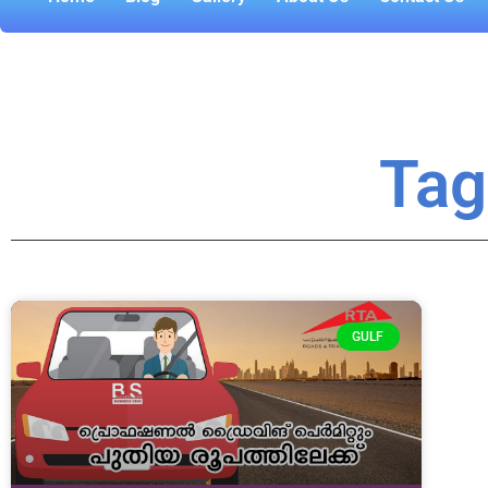
Tag
GULF