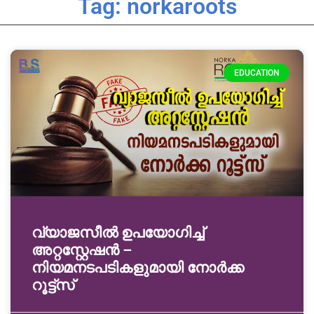
Tag: norkaroots
EDUCATION
വ്യാജസീല്‍ ഉപയോഗിച്ച്
അറ്റസ്റ്റേഷന്‍ –
നിയമനടപടികളുമായി നോര്‍ക്ക
റൂട്ട്‌സ്