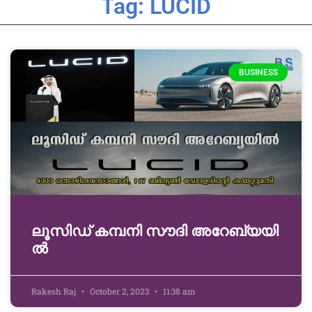
Tag: LUCID
BUSINESS
ലൂ​സി​ഡ് ക​മ്പ​നി സൗ​ദി അ​റേ​ബ്യ​യി​
ൽ
Rakesh Raj
October 2, 2023
11:38 am