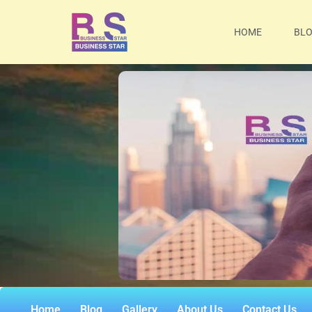
HOME
BL
Home
Blog
Gallery
About Us
Contact Us