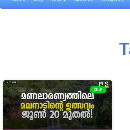
T
GULF