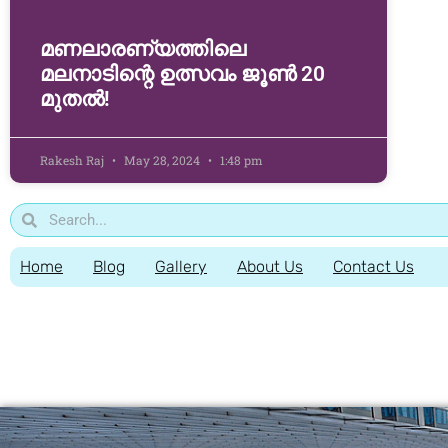
മണലാരണ്യത്തിലെ
മലനാടിന്റെ ഉത്സവം ജൂൺ 20
മുതൽ!
Rakesh Raj
May 28, 2024
1:48 pm
Home
Blog
Gallery
About Us
Contact Us