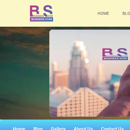
HOME
BL
Home
Blog
Gallery
About Us
Contact Us