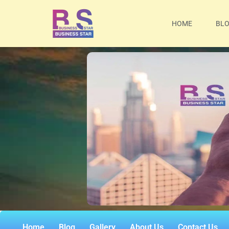
HOME
BL
Home
Blog
Gallery
About Us
Contact Us