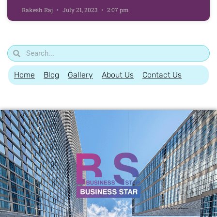
Rakesh Raj
July 21, 2023
2:07 pm
Home
Blog
Gallery
About Us
Contact Us