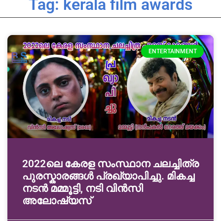
Tag: kerala film awards
ENTERTAINMENT
2022ലെ കേരള സംസ്ഥാന ചലച്ചിത്ര
പുരസ്കാരങ്ങൾ പ്രഖ്യാപിച്ചു. മികച്ച
നടൻ മമ്മൂട്ടി, നടി വിൻസി
അലോഷ്യസ്