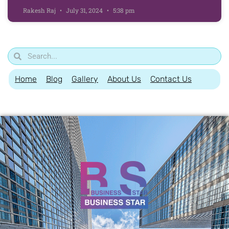
Rakesh Raj
July 31, 2024
5:38 pm
Home
Blog
Gallery
About Us
Contact Us