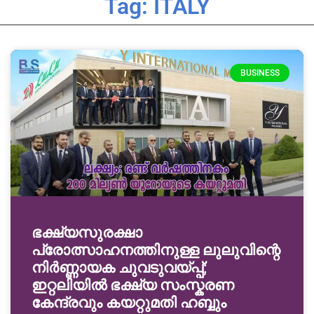
Tag: ITALY
BUSINESS
ഭക്ഷ്യസുരക്ഷാ
പ്രോത്സാഹനത്തിനുള്ള ലുലുവിന്റെ
നിർണ്ണായക ചുവടുവയ്പ്പ്;
ഇറ്റലിയിൽ ഭക്ഷ്യ സംസ്കരണ
കേന്ദ്രവും കയറ്റുമതി ഹബ്ബും