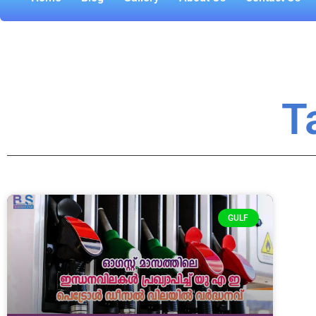
T
GULF