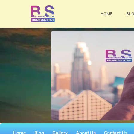
HOME
BL
Home
Blog
Gallery
About Us
Contact Us