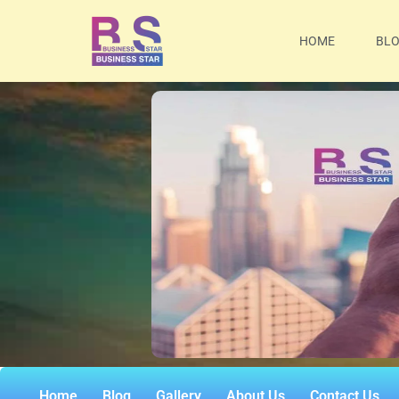
HOME
BL
Home
Blog
Gallery
About Us
Contact Us