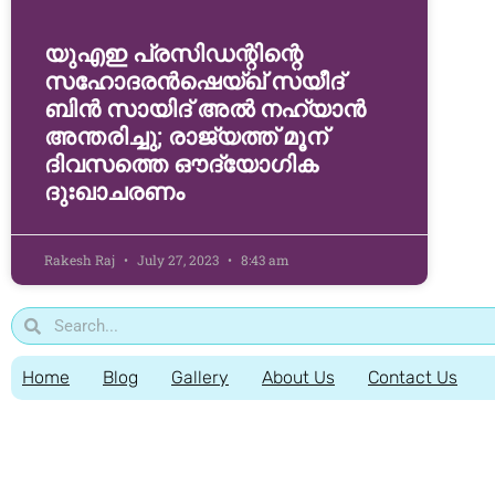
യുഎഇ പ്രസിഡന്റിന്റെ
സഹോദരൻഷെയ്ഖ് സയീദ്
ബിൻ സായിദ് അൽ നഹ്യാന്‍
അന്തരിച്ചു; രാജ്യത്ത് മൂന്
ദിവസത്തെ ഔദ്യോഗിക
ദുഃഖാചരണം
Rakesh Raj
July 27, 2023
8:43 am
Home
Blog
Gallery
About Us
Contact Us