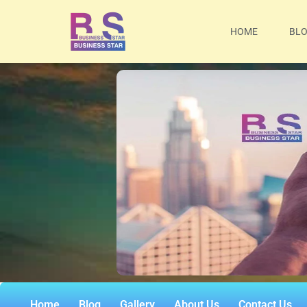
HOME
BL
Home
Blog
Gallery
About Us
Contact Us