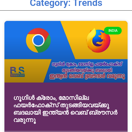
Category: Trends
INDIA
ഗൂഗിൾ ക്രോം, മോസില്ല
ഫയർഫോക്സ് തുടങ്ങിയവയ്ക്കു
ബദലായി ഇന്ത്യൻ വെബ് ബ്രൗസർ
വരുന്നൂ