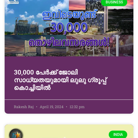
BUSINESS
30,000 പേർക്ക് ജോലി
സാധ്യതയുമായി ലുലു ഗ്രൂപ്പ്
കൊച്ചിയിൽ
Rakesh Raj
April 19, 2024
12:32 pm
INDIA