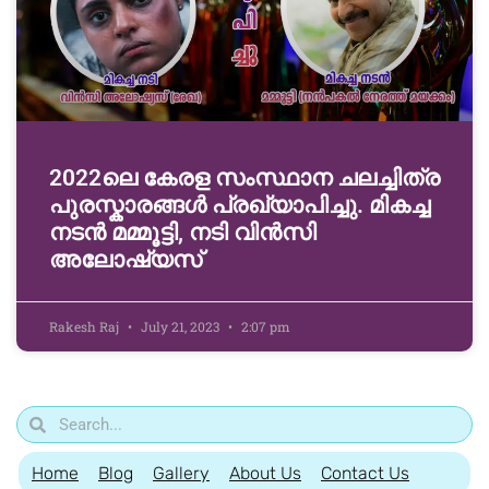
2022ലെ കേരള സംസ്ഥാന ചലച്ചിത്ര
പുരസ്കാരങ്ങൾ പ്രഖ്യാപിച്ചു. മികച്ച
നടൻ മമ്മൂട്ടി, നടി വിൻസി
അലോഷ്യസ്
Rakesh Raj
July 21, 2023
2:07 pm
Home
Blog
Gallery
About Us
Contact Us