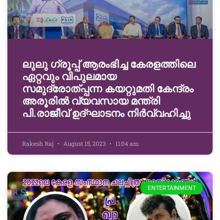
ലുലു ഗ്രൂപ്പ് ആരംഭിച്ച കേരളത്തിലെ
ഏറ്റവും വിപുലമായ
സമുദ്രോത്പ്പന്ന കയറ്റുമതി കേന്ദ്രം
അരൂരിൽ വ്യവസായ മന്ത്രി
പി.രാജീവ് ഉദ്ഘാടനം നിർവ്വഹിച്ചു
Rakesh Raj
August 15, 2023
11:04 am
ENTERTAINMENT