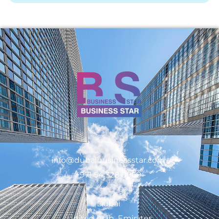
info@dubaibusinessstar.com
+971 54 328 0969
Dubai
United Arab Emirates