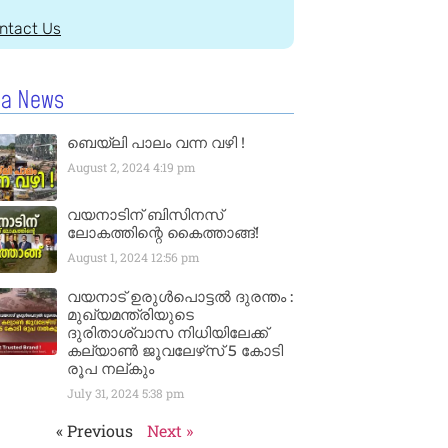
ntact Us
la News
ബെയ്‌ലി പാലം വന്ന വഴി !
August 2, 2024
4:19 pm
വയനാടിന് ബിസിനസ്
ലോകത്തിന്റെ കൈത്താങ്ങ്!
August 1, 2024
12:56 pm
വയനാട് ഉരുള്‍പൊട്ടൽ ദുരന്തം :
മുഖ്യമന്ത്രിയുടെ
ദുരിതാശ്വാസ നിധിയിലേക്ക്
കല്യാണ്‍ ജൂവലേഴ്‌സ് 5 കോടി
രൂപ നല്‌കും
July 31, 2024
5:38 pm
« Previous
Next »