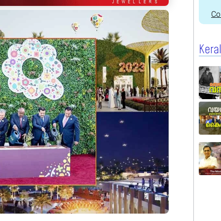
Co
Kera