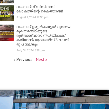
വയനാടിന് ബിസിനസ്
ലോകത്തിന്റെ കൈത്താങ്ങ്!
August 1, 2024
12:56 pm
വയനാട് ഉരുള്‍പൊട്ടൽ ദുരന്തം :
മുഖ്യമന്ത്രിയുടെ
ദുരിതാശ്വാസ നിധിയിലേക്ക്
കല്യാണ്‍ ജൂവലേഴ്‌സ് 5 കോടി
രൂപ നല്‌കും
July 31, 2024
5:38 pm
« Previous
Next »