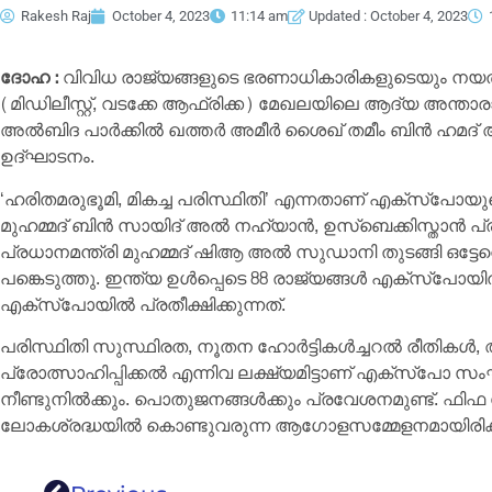
Rakesh Raj
October 4, 2023
11:14 am
Updated : October 4, 2023
ദോഹ :
വിവിധ രാജ്യങ്ങളുടെ ഭരണാധികാരികളുടെയും നയതന
(മിഡിലീസ്റ്റ്, വടക്കേ ആഫ്രിക്ക) മേഖലയിലെ ആദ്യ അന്
അൽബിദ പാർക്കിൽ ഖത്തർ അമീർ ശൈഖ് തമീം ബിൻ ഹമദ് അ
ഉദ്ഘാടനം.
‘ഹരിതമരുഭൂമി, മികച്ച പരിസ്ഥിതി’ എന്നതാണ് എക്സ്‌പോയ
മുഹമ്മദ് ബിൻ സായിദ് അൽ നഹ്യാൻ, ഉസ്‌ബെക്കിസ്താൻ പ്
പ്രധാനമന്ത്രി മുഹമ്മദ് ഷിആ അൽ സുഡാനി തുടങ്ങി ഒട്ട
പങ്കെടുത്തു. ഇന്ത്യ ഉൾപ്പെടെ 88 രാജ്യങ്ങൾ എക്സ്‌പോയിൽ 
എക്സ്പോയിൽ പ്രതീക്ഷിക്കുന്നത്.
പരിസ്ഥിതി സുസ്ഥിരത, നൂതന ഹോർട്ടികൾച്ചറൽ രീതികൾ,
പ്രോത്സാഹിപ്പിക്കൽ എന്നിവ ലക്ഷ്യമിട്ടാണ് എക്സ്‌പോ സംഘട
നീണ്ടുനിൽക്കും. പൊതുജനങ്ങൾക്കും പ്രവേശനമുണ്ട്. ഫ
ലോകശ്രദ്ധയിൽ കൊണ്ടുവരുന്ന ആഗോളസമ്മേളനമായിരിക്ക