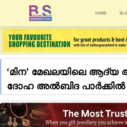
HOME
BL
‘മിന’ മേഖലയിലെ ആദ്യ 
ദോഹ അൽബിദ പാർക്കിൽ ത