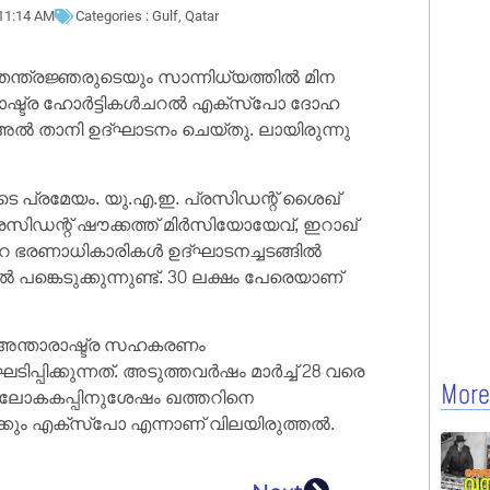
11:14 AM
Categories :
Gulf
,
Qatar
്ത്രജ്ഞരുടെയും സാന്നിധ്യത്തിൽ മിന
താരാഷ്ട്ര ഹോർട്ടികൾചറൽ എക്സ്പോ ദോഹ
ൽ താനി ഉദ്ഘാടനം ചെയ്തു. ലായിരുന്നു
ുടെ പ്രമേയം. യു.എ.ഇ. പ്രസിഡന്റ് ശൈഖ്
രസിഡന്റ് ഷൗക്കത്ത് മിർസിയോയേവ്, ഇറാഖ്
േറെ ഭരണാധികാരികൾ ഉദ്ഘാടനച്ചടങ്ങിൽ
പങ്കെടുക്കുന്നുണ്ട്. 30 ലക്ഷം പേരെയാണ്
 അന്താരാഷ്ട്ര സഹകരണം
ിപ്പിക്കുന്നത്. അടുത്തവർഷം മാർച്ച് 28 വരെ
More
ിഫ ലോകകപ്പിനുശേഷം ഖത്തറിനെ
ും എക്സ്‌പോ എന്നാണ് വിലയിരുത്തൽ.