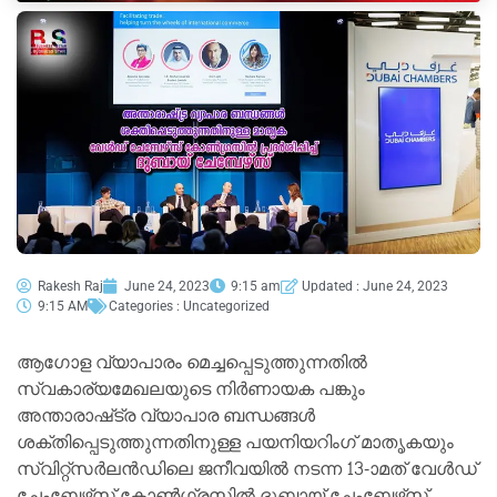
Rakesh Raj
June 24, 2023
9:15 am
Updated : June 24, 2023
9:15 AM
Categories :
Uncategorized
ആഗോള വ്യാപാരം മെച്ചപ്പെടുത്തുന്നതിൽ
സ്വകാര്യമേഖലയുടെ നിർണായക പങ്കും
അന്താരാഷ്‌ട്ര വ്യാപാര ബന്ധങ്ങൾ
ശക്തിപ്പെടുത്തുന്നതിനുള്ള പയനിയറിംഗ് മാതൃകയും
സ്വിറ്റ്‌സർലൻഡിലെ ജനീവയിൽ നടന്ന 13-ാമത് വേൾഡ്
ചേംബേഴ്‌സ് കോൺഗ്രസിൽ ദുബായ് ചേംബേഴ്‌സ്