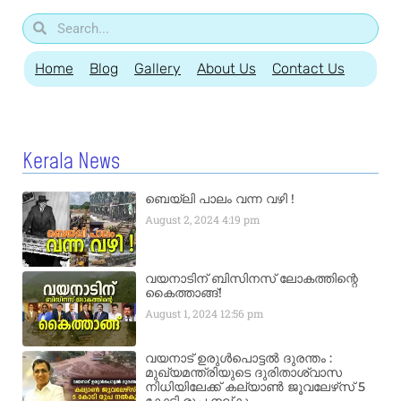
Home
Blog
Gallery
About Us
Contact Us
Kerala News
ബെയ്‌ലി പാലം വന്ന വഴി !
August 2, 2024
4:19 pm
വയനാടിന് ബിസിനസ് ലോകത്തിന്റെ
കൈത്താങ്ങ്!
August 1, 2024
12:56 pm
വയനാട് ഉരുള്‍പൊട്ടൽ ദുരന്തം :
മുഖ്യമന്ത്രിയുടെ ദുരിതാശ്വാസ
നിധിയിലേക്ക് കല്യാണ്‍ ജൂവലേഴ്‌സ് 5